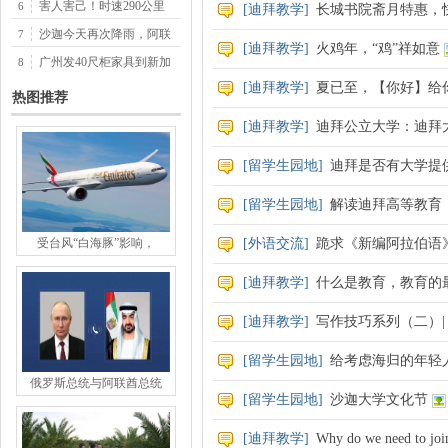
害人害己！时速290公里
6
[
迪拜教学
]
长城书院斋月特惠，
沙迦今天再次降雨，阿联
7
[
迪拜教学
]
火鸡年，“鸡”祥如意
媒
广州发40尺柜家具到新加
8
[
迪拜教学
]
夏已至，【你好】给
热图推荐
[
迪拜教学
]
迪拜公立大学：迪拜
[
留学生园地
]
迪拜是否有大学提
[
留学生园地
]
解读迪拜高等教育
受台风“白海豚”影响，
[
外语交流
]
跪求《新编阿拉伯语
[
迪拜教学
]
什么是教育，教育的
[
迪拜教学
]
写作技巧系列（二）
[
留学生园地
]
给考虑海归的年轻
俄罗斯总统与阿联酋总统
[
留学生园地
]
沙迦大学文化节
[
迪拜教学
]
Why do we need to jo