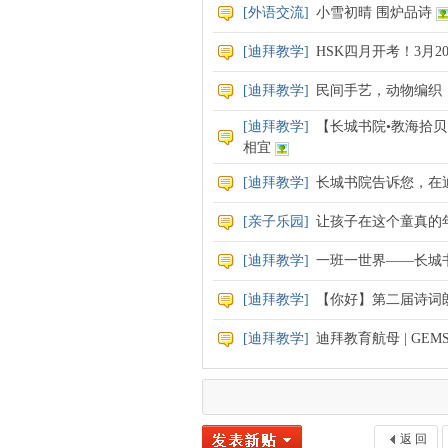
[
外语交流
]
小雪初晴 围炉品诗
[
迪拜教学
]
HSK四月开考！3月
[
迪拜教学
]
民间手艺，动物编织
[
迪拜教学
]
【长城书院•教海拾
相宜
[
迪拜教学
]
长城书院告诉您，在
[
亲子乐园
]
让孩子在这个童真的
[
迪拜教学
]
一班一世界——长城
[
迪拜教学
]
【你好】第二届诗词
[
迪拜教学
]
迪拜教育航母 | GE
返 回