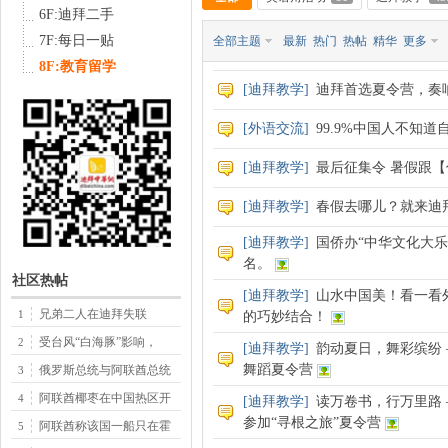
6F:迪拜二手
7F:每日一贴
全部主题
最新
热门
热帖
精华
更多
8F:教育留学
[
迪拜教学
]
迪拜首选夏令营，奏
中
[
外语交流
]
99.9%中国人不知
[
迪拜教学
]
最后征集令 暑假跟
[
迪拜教学
]
春假去哪儿？就来迪
[
迪拜教学
]
国侨办“中华文化大
名。
社区热帖
[
迪拜教学
]
山水中国美！看一看
传
兄弟二人在迪拜失联
1
的巧妙结合！
受台风“白海豚”影响，
2
[
迪拜教学
]
韵动夏日，舞彩缤纷 
舞蹈夏令营
俄罗斯总统与阿联酋总统
3
阿联酋椰枣在中国热区开
4
[
迪拜教学
]
读万卷书，行万里路
参加“寻根之旅”夏令营
阿联酋称该国一船只在霍
5