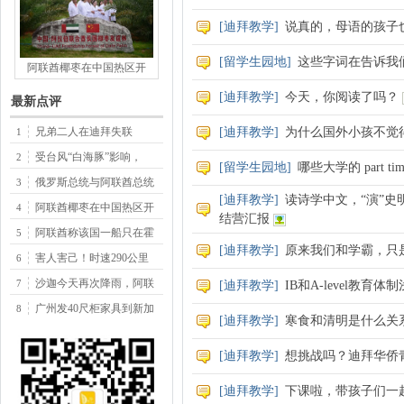
[
迪拜教学
]
说真的，母语的孩子
[
留学生园地
]
这些字词在告诉我
阿联酋椰枣在中国热区开
[
迪拜教学
]
今天，你阅读了吗？
最新点评
兄弟二人在迪拜失联
[
迪拜教学
]
为什么国外小孩不觉
1
受台风“白海豚”影响，
2
[
留学生园地
]
哪些大学的 part 
俄罗斯总统与阿联酋总统
3
[
迪拜教学
]
读诗学中文，“演”史
阿联酋椰枣在中国热区开
4
结营汇报
阿联酋称该国一船只在霍
5
[
迪拜教学
]
原来我们和学霸，只
害人害己！时速290公里
6
沙迦今天再次降雨，阿联
7
[
迪拜教学
]
IB和A-level教育体
广州发40尺柜家具到新加
8
[
迪拜教学
]
寒食和清明是什么关
[
迪拜教学
]
想挑战吗？迪拜华侨
[
迪拜教学
]
下课啦，带孩子们一