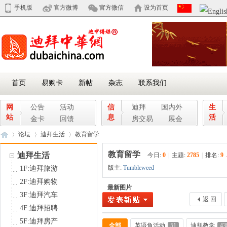
手机版
官方微博
官方微信
设为首页
首页
易购卡
新帖
杂志
联系我们
网
公告
活动
信
迪拜
国内外
生
站
息
活
金卡
回馈
房交易
展会
论坛
迪拜生活
教育留学
教育留学
迪拜生活
今日:
0
|
主题:
2785
|
排名:
9
版主:
Tumbleweed
1F:迪拜旅游
迪
»
›
›
2F:迪拜购物
最新图片
3F:迪拜汽车
返 回
4F:迪拜招聘
5F:迪拜房产
全部
英语角活动
51
迪拜教学
43