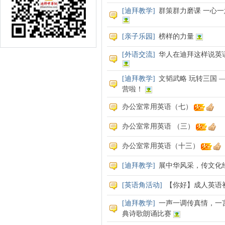
[
迪拜教学
]
群策群力磨课 一心一
[
亲子乐园
]
榜样的力量
[
外语交流
]
华人在迪拜这样说英
[
迪拜教学
]
文韬武略 玩转三国
营啦！
办公室常用英语（七）
办公室常用英语 （三）
办公室常用英语（十三）
[
迪拜教学
]
展中华风采，传文化
[
英语角活动
]
【你好】成人英语
[
迪拜教学
]
一声一调传真情，一
典诗歌朗诵比赛