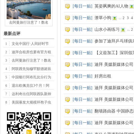
[
每日一贴
]
英姿飒爽的AI人物
[
每日一贴
]
潦草小狗
...
2
3
4
去阿曼旅行注意了！数名
[
每日一贴
]
山水小画练习
...
2
最新点评
[
每日一贴
]
参加了迪拜乒乓球俱
文化中国行·人间好时节
1
迪拜合租房也要有官方租
2
[
每日一贴
]
【义齿加工】深圳假牙
去阿曼旅行注意了！数名
3
[
每日一贴
]
迪拜 美媒新媒体公
阿联酋先知穆罕默德诞辰
4
[
每日一贴
]
好房出租
中国银行阿布扎比分行为
5
退出欧佩克仅3个月！阿
6
[
每日一贴
]
迪拜 美媒新媒体公
达利奇出任阿联酋队新帅
7
[
每日一贴
]
迪拜 美媒新媒体公
美国暴发大规模环孢子虫
8
[
每日一贴
]
翻墙路由器 中国静态i
[
每日一贴
]
迪拜 美媒新媒体公