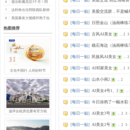
[
每日一贴
]
美股交流 别让情绪
退出欧佩克仅3个月！阿
6
达利奇出任阿联酋队新帅
7
[
每日一贴
]
美股交流群，不是喊
媒
美国暴发大规模环孢子虫
8
[
每日一贴
]
日照金山（油画棒练
热图推荐
[
每日一贴
]
古风AI美女
...
2
3
[
每日一贴
]
礁石海边（油画棒练
[
每日一贴
]
民族风AI美女
...
2
[
每日一贴
]
AI邻家美女
...
2
3
文化中国行·人间好时节
[
每日一贴
]
山水小画2
...
2
[
每日一贴
]
AI美女4号1、2
...
[
每日一贴
]
今日涂鸦了一幅水彩
迪拜合租房也要有官方租
[
每日一贴
]
AI美女3号
...
2
3
[
每日一贴
]
AI美女2号
...
2
3