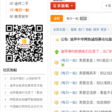
6F:迪拜二手
返
7F:每日一贴
8F:教育留学
全部
每日一贴
206
中
全部主题
最新
热门
热帖
精华
更多
公告:
迪拜中华网热诚招募论坛版
迪拜海钓的朋友们注意了，出门
[
每日一贴
]
美股复盘｜MU逼近11
社区热帖
[
每日一贴
]
美股顺风车：别让信
传
文化中国行·人间好时节
1
[
每日一贴
]
美股交流：别让涨跌
迪拜合租房也要有官方租
2
去阿曼旅行注意了！数名
[
每日一贴
]
美股交流群：看盘不
3
阿联酋先知穆罕默德诞辰
4
[
每日一贴
]
美股交流：信息很吵
中国银行阿布扎比分行为
5