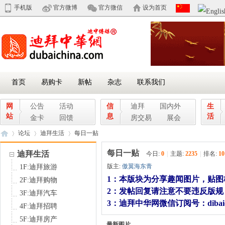
手机版
官方微博
官方微信
设为首页
首页
易购卡
新帖
杂志
联系我们
网
公告
活动
信
迪拜
国内外
生
站
息
活
金卡
回馈
房交易
展会
论坛
迪拜生活
每日一贴
每日一贴
迪拜生活
今日:
0
|
主题:
2235
|
排名:
10
版主:
傲翼海东青
1F:迪拜旅游
迪
»
›
›
1：本版块为分享趣闻图片，贴
2F:迪拜购物
2：发帖回复请注意不要违反版
3F:迪拜汽车
3：迪拜中华网微信订阅号：dibaic
4F:迪拜招聘
5F:迪拜房产
最新图片