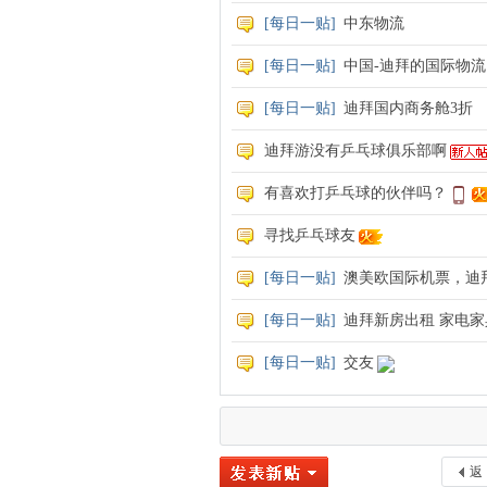
[
每日一贴
]
中东物流
[
每日一贴
]
中国-迪拜的国际物流
[
每日一贴
]
迪拜国内商务舱3折
迪拜游没有乒乓球俱乐部啊
有喜欢打乒乓球的伙伴吗？
寻找乒乓球友
[
每日一贴
]
澳美欧国际机票，迪
[
每日一贴
]
迪拜新房出租 家电
[
每日一贴
]
交友
返