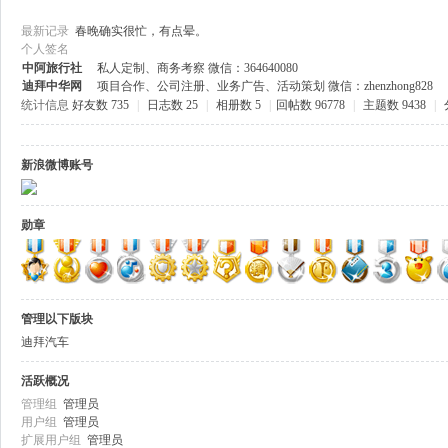
最新记录
春晚确实很忙，有点晕。
个人签名
中阿旅行社
私人定制、商务考察 微信：364640080
迪拜中华网
项目合作、公司注册、业务广告、活动策划 微信：zhenzhong828
中
统计信息
好友数 735
|
日志数 25
|
相册数 5
|
回帖数 96778
|
主题数 9438
|
新浪微博账号
勋章
传
管理以下版块
迪拜汽车
活跃概况
管理组
管理员
用户组
管理员
扩展用户组
管理员