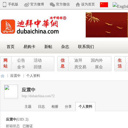
手机版
官方微博
官方微信
设为首页
首页
易购卡
新帖
杂志
联系我们
网
公告
活动
信
迪拜
国内外
生
站
息
活
金卡
回馈
房交易
展会
应震中
个人资料
应震中
http://dubaichina.com/?2
迪
›
›
主题
日志
相册
分享
个人资料
应震中
(UID: 2)
邮箱状态
已验证