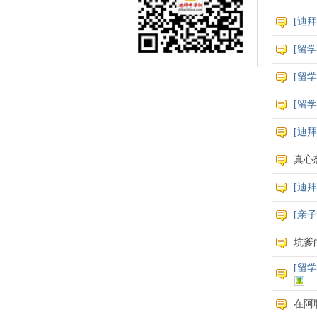
[
迪拜
[
留学
[
留学
[
留学
[
迪拜
真心
[
迪拜
[
亲子
坑爹
[
留学
在阿