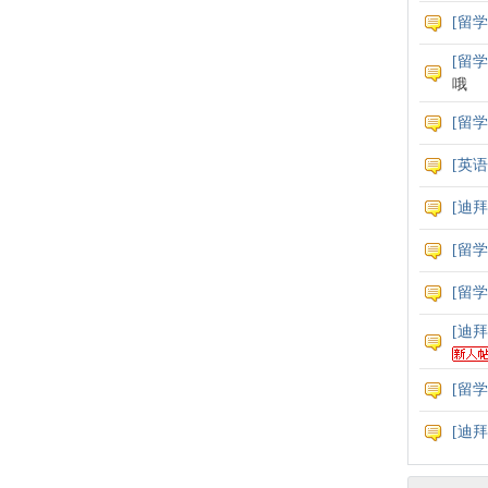
[
留学
[
留学
哦
[
留学
[
英语
[
迪拜
[
留学
[
留学
[
迪拜
[
留学
[
迪拜