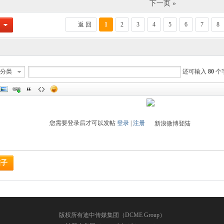
下一页 »
返 回
1
2
3
4
5
6
7
8
分类
还可输入
80
个
您需要登录后才可以发帖
登录
|
注册
帖子
版权所有迪中传媒集团（DCME Group）