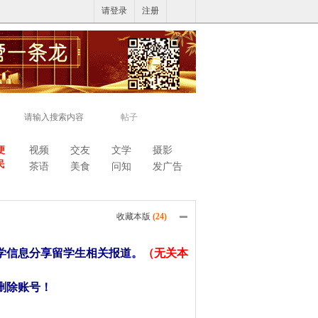
请登录
注册
帖子
便
视频
交友
文学
摄影
民
茶语
美食
问知
发广告
收藏本版
(
24
)
学信息分享留学生相关报道。
（无关本
删除账号！