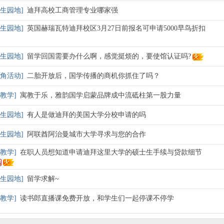
生园地
]
迪拜高校工商管理专业哪家强
生园地
]
英国赫瑞瓦特迪拜校区3月27日前报名可申请5000早鸟折扣
生园地
]
留学回国需要办什么啊，感觉挺烦的，要使馆认证吗?
角活动
]
二胎开放后，国学传播的商机你抓住了吗？
教学
]
寓教于乐，雅韵国学启蒙品牌成中流砥柱第一股力量
生园地
]
有人是做迪拜的美国大学分校申请的吗
生园地
]
阿联酋阿治曼城市大学寻求与您的合作
教学
]
在职人员想知道申请迪拜这里大学的硕士生手续与贷款细节
生园地
]
留学求解~
教学
]
读书郎直播课免费开放，和学生们一起停课不停学