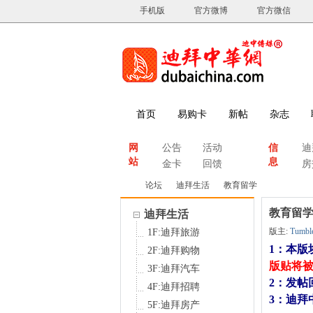
手机版
官方微博
官方微信
首页
易购卡
新帖
杂志
网
公告
活动
信
迪
站
息
金卡
回馈
房
论坛
迪拜生活
教育留学
教育留
迪拜生活
版主:
Tumbl
1F:迪拜旅游
迪
»
›
›
1：本
2F:迪拜购物
版贴将
3F:迪拜汽车
2：发
4F:迪拜招聘
3：迪拜中
5F:迪拜房产