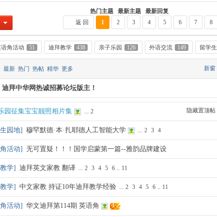
热门主题
最新主题
最新回复
返 回
1
2
3
4
5
6
7
8
英语角活动
51
迪拜教学
438
亲子乐园
126
外语交流
149
留学生
新窗
最新
热门
热帖
精华
更多
:
迪拜中华网热诚招募论坛版主！
隐藏置顶帖
乐园征集宝宝靓照相片集
...
2
生园地
]
穆罕默德·本·扎耶德人工智能大学
...
2
3
4
角活动
]
无可置疑！！！国学启蒙第一篇--雅韵品牌建设
教学
]
迪拜英文家教 翻译
...
2
3
4
5
6
..
11
教学
]
中文家教 持证10年迪拜教学经验
...
2
3
4
5
6
..
11
角活动
]
华文迪拜第114期 英语角