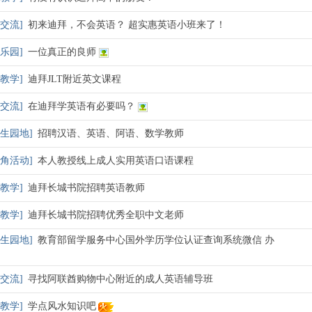
交流
]
初来迪拜，不会英语？ 超实惠英语小班来了！
乐园
]
一位真正的良师
教学
]
迪拜JLT附近英文课程
交流
]
在迪拜学英语有必要吗？
生园地
]
招聘汉语、英语、阿语、数学教师
角活动
]
本人教授线上成人实用英语口语课程
教学
]
迪拜长城书院招聘英语教师
教学
]
迪拜长城书院招聘优秀全职中文老师
生园地
]
教育部留学服务中心国外学历学位认证查询系统微信 办
交流
]
寻找阿联酋购物中心附近的成人英语辅导班
教学
]
学点风水知识吧