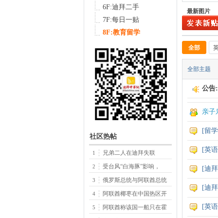
6F:迪拜二手
最新图片
7F:每日一贴
8F:教育留学
全部
中
全部主题
公告
亲子
[
留学
社区热帖
传
[
英语
兄弟二人在迪拜失联
1
受台风“白海豚”影响，
2
[
迪拜
俄罗斯总统与阿联酋总统
3
[
迪拜
阿联酋椰枣在中国热区开
4
[
英语
阿联酋称该国一船只在霍
5