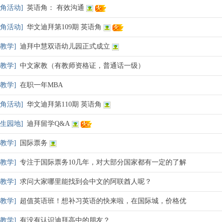
角活动
]
英语角： 有效沟通
角活动
]
华文迪拜第109期 英语角
教学
]
迪拜中慧双语幼儿园正式成立
教学
]
中文家教（有教师资格证，普通话一级）
教学
]
在职一年MBA
角活动
]
华文迪拜第110期 英语角
生园地
]
迪拜留学Q&A
教学
]
国际票务
教学
]
专注于国际票务10几年，对大部分国家都有一定的了解
教学
]
求问大家哪里能找到会中文的阿联酋人呢？
教学
]
超值英语班！想补习英语的快来啦，在国际城，价格优
教学
]
有没有认识迪拜高中的朋友？