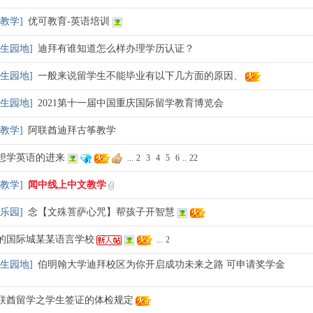
教学
]
优可教育-英语培训
生园地
]
迪拜有谁知道怎么样办理学历认证？
生园地
]
一般来说留学生不能毕业有以下几方面的原因、
生园地
]
2021第十一届中国重庆国际留学教育博览会
教学
]
阿联酋迪拜古筝教学
想学英语的进来
...
2
3
4
5
6
..
22
教学
]
闻中线上中文教学
乐园
]
念【文殊菩萨心咒】帮孩子开智慧
的国际城某某语言学校
...
2
生园地
]
伯明翰大学迪拜校区为你开启成功未来之路 可申请奖学金
联酋留学之学生签证的体检规定