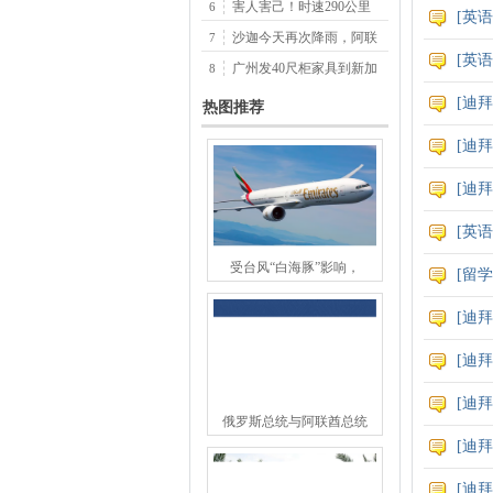
害人害己！时速290公里
6
[
英语
沙迦今天再次降雨，阿联
7
[
英语
媒
广州发40尺柜家具到新加
8
[
迪拜
热图推荐
[
迪拜
[
迪拜
[
英语
受台风“白海豚”影响，
[
留学
[
迪拜
[
迪拜
[
迪拜
俄罗斯总统与阿联酋总统
[
迪拜
[
迪拜