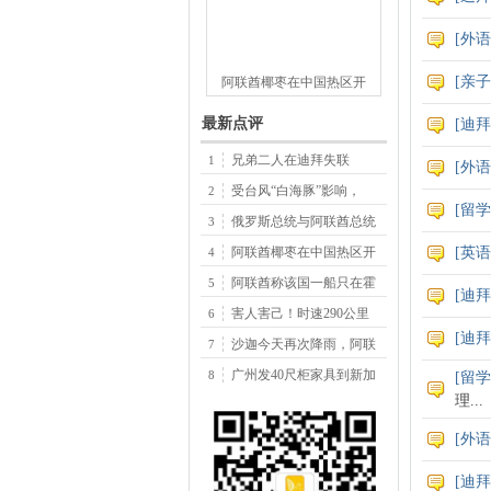
[
外语
[
亲子
阿联酋椰枣在中国热区开
最新点评
[
迪拜
兄弟二人在迪拜失联
1
[
外语
受台风“白海豚”影响，
2
[
留学
俄罗斯总统与阿联酋总统
3
阿联酋椰枣在中国热区开
[
英语
4
阿联酋称该国一船只在霍
5
[
迪拜
害人害己！时速290公里
6
[
迪拜
沙迦今天再次降雨，阿联
7
广州发40尺柜家具到新加
8
[
留学
理...
[
外语
[
迪拜