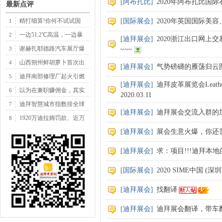
[
阿布扎比
]
2020年阿布扎比国
最新点评
精打细算!你何不试试国
[
国际展会
]
2020年英国国际美容、美发
1
一边51.2℃高温，一边暴
2
[
迪拜展会
]
2020浙江出口网上
谢赫扎耶德路汽车展厅爆
3
~~~
山西朔州鲜胡萝卜首次出
4
[
迪拜展会
]
气势磅礴的雁荡归云
迪拜南部修理厂起火引燃
5
[
迪拜展会
]
迪拜皮革展览会Leatherwor
以为在兼职赚佣金，其实
6
2020.03.11
迪拜智慧城市指数排全球
7
[
迪拜展会
]
迪拜展会交流入群的
1920万迪拉姆罚款、近万
8
[
迪拜展会
]
展会生意火爆，你还
[
迪拜展会
]
求：项目!!!迪拜本地
[
国际展会
]
2020 SIME中国 
[
迪拜展会
]
找翻译
[
迪拜展会
]
迪拜展会翻译，带车