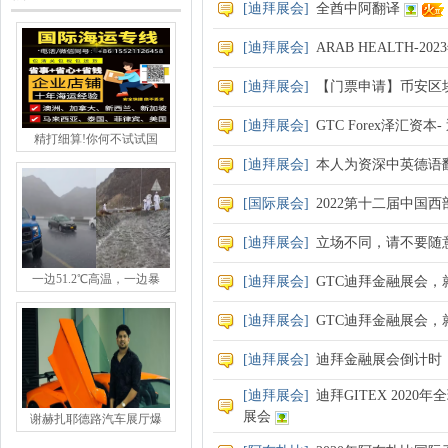
[
迪拜展会
]
全酋中阿翻译
[
迪拜展会
]
ARAB HEALTH-
媒
[
迪拜展会
]
【门票申请】币安区块链周（B
[
迪拜展会
]
GTC Forex泽汇
精打细算!你何不试试国
[
迪拜展会
]
本人为资深中英德语
[
国际展会
]
2022第十二届中国
[
迪拜展会
]
立场不同，请不要随
一边51.2℃高温，一边暴
[
迪拜展会
]
GTC迪拜金融展会，就
[
迪拜展会
]
GTC迪拜金融展会，就
[
迪拜展会
]
迪拜金融展会倒计时，
[
迪拜展会
]
迪拜GITEX 202
展会
谢赫扎耶德路汽车展厅爆