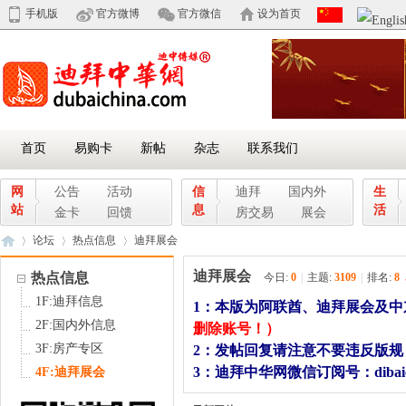
手机版
官方微博
官方微信
设为首页
首页
易购卡
新帖
杂志
联系我们
网
公告
活动
信
迪拜
国内外
生
站
息
活
金卡
回馈
房交易
展会
论坛
热点信息
迪拜展会
迪拜展会
热点信息
今日:
0
|
主题:
3109
|
排名:
8
1F:迪拜信息
1：本版为阿联酋、迪拜展会及中
迪
»
›
›
2F:国内外信息
删除账号！）
3F:房产专区
2：发帖回复请注意不要违反版
3：迪拜中华网微信订阅号：dibaic
4F:迪拜展会