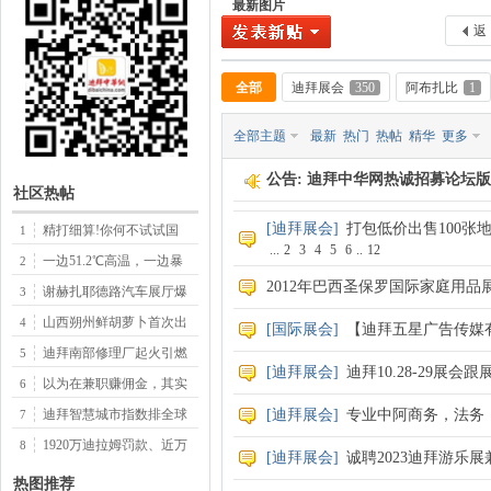
最新图片
返
全部
迪拜展会
350
阿布扎比
1
中
全部主题
最新
热门
热帖
精华
更多
公告:
迪拜中华网热诚招募论坛版
社区热帖
[
迪拜展会
]
打包低价出售100张地
精打细算!你何不试试国
1
...
2
3
4
5
6
..
12
一边51.2℃高温，一边暴
2
2012年巴西圣保罗国际家庭用品展
谢赫扎耶德路汽车展厅爆
3
山西朔州鲜胡萝卜首次出
4
[
国际展会
]
【迪拜五星广告传媒
传
迪拜南部修理厂起火引燃
5
[
迪拜展会
]
迪拜10.28-29展
以为在兼职赚佣金，其实
6
迪拜智慧城市指数排全球
[
迪拜展会
]
专业中阿商务，法务
7
1920万迪拉姆罚款、近万
8
[
迪拜展会
]
诚聘2023迪拜游乐展
热图推荐