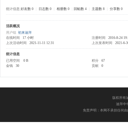
统计信息
好友数 0
|
日志数 0
|
相册数 0
|
回帖数 4
|
主题数 8
|
分享数 0
活跃概况
中
用户组
初来迪拜
在线时间
17 小时
注册时间
2016-8-24 19
上次活动时间
2021-11-11 12:31
上次发表时间
2021-6-3
统计信息
已用空间
0 B
积分
67
金钱
30
贡献
0
传
版权所有迪
迪拜中华网
免责声明：本网不承担任何由