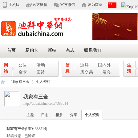
手机版
官方微博
官方微信
设为首页
首页
易购卡
新帖
杂志
联系我们
网
公告
活动
信
迪拜
国内外
生
站
息
活
金卡
回馈
房交易
展会
我家有三金
个人资料
我家有三金
http://dubaichina.com/?388514
迪
›
›
主题
日志
相册
分享
个人资料
我家有三金
(UID: 388514)
邮箱状态
已验证