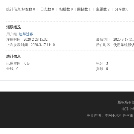
统计信息
好友数 0
|
日志数 0
|
相册数 0
|
回帖数 1
|
主题数 2
|
分享数 0
活跃概况
中
用户组
迪拜过客
注册时间
2020-2-28 15:32
最后访问
2020-3-17 11
上次发表时间
2020-3-17 11:10
所在时区
使用系统默
统计信息
已用空间
0 B
积分
3
金钱
0
贡献
0
传
版权所有迪
迪拜中华网
免责声明：本网不承担任何由