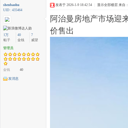
shenbaohu
发表于 2026-1-9 18:42:54
|
显示全部楼层
来自：
UID : 435464
阿治曼房地产市场迎来
价售出
中
1万
40
7
帖子
金钱
威望
管理员
金钱
40
发消息
传