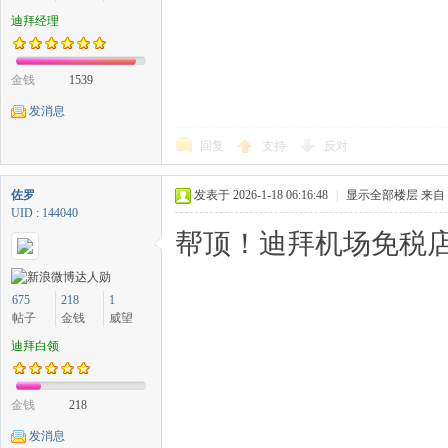
迪拜经理
金钱
1539
发消息
回复
支持
反对
佐罗
发表于 2026-1-18 06:16:48
|
显示全部楼层
来自
UID : 144040
帮顶！迪拜机场免税店
675
218
1
帖子
金钱
威望
迪拜白领
金钱
218
发消息