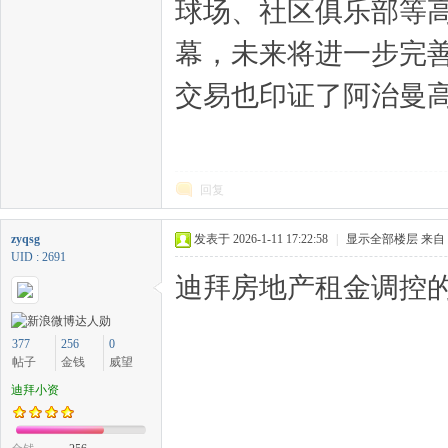
球场、社区俱乐部等
幕，未来将进一步完
交易也印证了阿治曼
回复
zyqsg
发表于 2026-1-11 17:22:58
|
显示全部楼层
来自
UID : 2691
迪拜房地产租金调控的
377
256
0
帖子
金钱
威望
迪拜小资