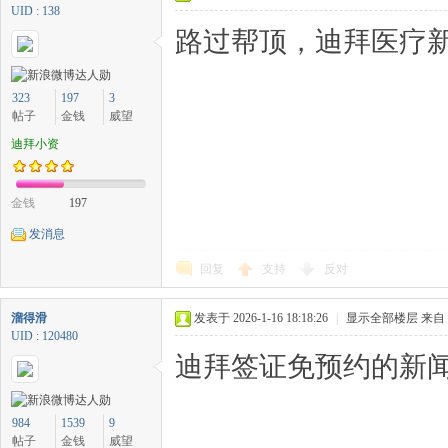
UID : 138
路过帮顶，迪拜医疗新
323
197
3
帖子
金钱
威望
迪拜小资
金钱
197
发消息
回复
支持
反对
溜得滑
发表于 2026-1-16 18:18:26
|
显示全部楼层
来自
UID : 120480
迪拜签证免预约的新闻
984
1539
9
帖子
金钱
威望