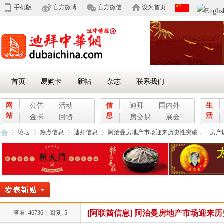
手机版
官方微博
官方微信
设为首页
首页
易购卡
新帖
杂志
联系我们
网
公告
活动
信
迪拜
国内外
生
站
息
活
金卡
回馈
房交易
展会
论坛
热点信息
迪拜信息
阿治曼房地产市场迎来历史性突破，一房产以30
迪
»
›
›
›
[阿联酋信息]
阿治曼房地产市场迎来历史
查看:
46736
|
回复:
5