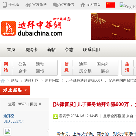
手机版
官方微博
官方微信
设为首页
首页
易购卡
新帖
杂志
联系我们
网
公告
活动
信
迪拜
国内外
生
站
息
活
金卡
回馈
房交易
展会
论坛
迪拜社区
迪拜问知
儿子藏身迪拜诈骗600万， 父亲在国内帮忙洗钱
[法律普及]
儿子藏身迪拜诈骗600万，
查看:
28575
|
回复:
0
迪
»
›
›
›
迪拜空
发表于 2024-1-6 12:14:45
|
显示全部楼层
来自：
UID : 233714