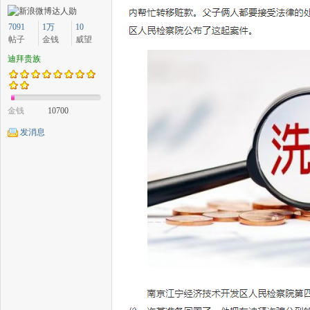
7091
1万
10
帖子
金钱
威望
迪拜贵族
中
金钱
10700
发消息
传