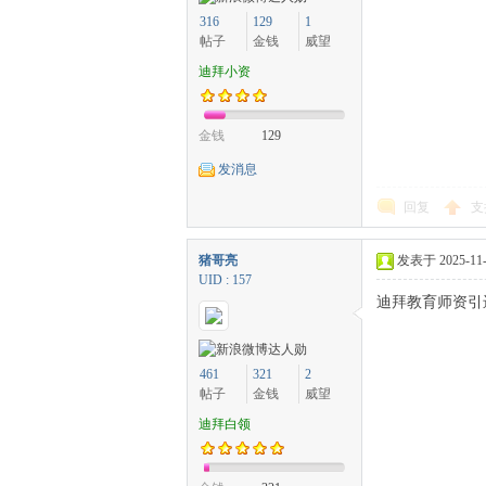
316
129
1
帖子
金钱
威望
迪拜小资
金钱
129
发消息
回复
支
猪哥亮
发表于 2025-11-8
UID : 157
迪拜教育师资引
461
321
2
帖子
金钱
威望
迪拜白领