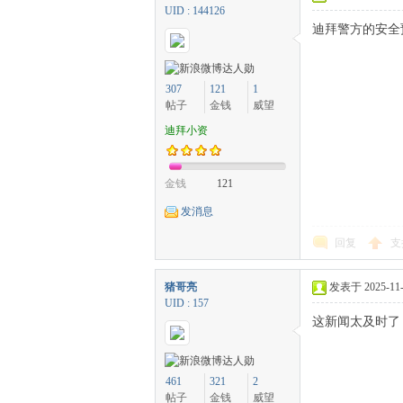
UID : 144126
迪拜警方的安全
307
121
1
帖子
金钱
威望
迪拜小资
金钱
121
发消息
回复
支
猪哥亮
发表于 2025-11-1
UID : 157
这新闻太及时了
461
321
2
帖子
金钱
威望