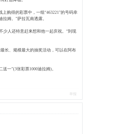
上购得的彩票中，一组“463221”的号码幸
迪拉姆。”萨拉瓦南透露。
不少人还特意赶来想和他一起庆祝。“到现
联酋举办时间最长、规模最大的抽奖活动，可以在阿布
”(3张彩票1000迪拉姆)。
举报