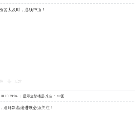
预警太及时，必须帮顶！​
持
反对
0 10:29:04
|
显示全部楼层
来自： 中国
，迪拜新基建进展必须关注！​