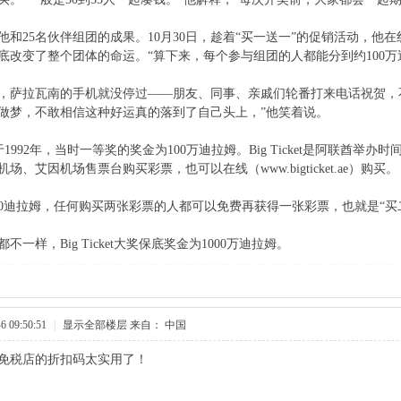
和25名伙伴组团的成果。10月30日，趁着“买一送一”的促销活动，他在线
底改变了整个团体的命运。“算下来，每个参与组团的人都能分到约100万
，萨拉瓦南的手机就没停过——朋友、同事、亲戚们轮番打来电话祝贺，
做梦，不敢相信这种好运真的落到了自己头上，”他笑着说。
t 成立于1992年，当时一等奖的奖金为100万迪拉姆。Big Ticket是阿
场、艾因机场售票台购买彩票，也可以在线（www.bigticket.ae）购买。
0迪拉姆，任何购买两张彩票的人都可以免费再获得一张彩票，也就是“买二送一
一样，Big Ticket大奖保底奖金为1000万迪拉姆。
 09:50:51
|
显示全部楼层
来自： 中国
免税店的折扣码太实用了！​