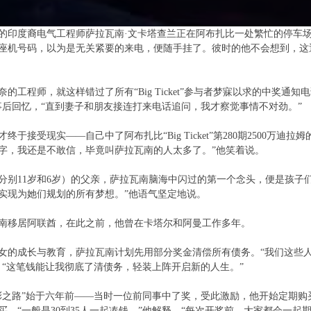
岁的印度裔电气工程师萨拉瓦南·文卡塔查兰正在阿布扎比一处繁忙的停车
座机号码，以为是无关紧要的来电，便随手挂了。彼时的他不会想到，这
的工程师，就这样错过了所有“Big Ticket”参与者梦寐以求的中奖通
事后回忆，“直到妻子和朋友接连打来电话追问，我才察觉事情不对劲。”
终于接受现实——自己中了阿布扎比“Big Ticket”第280期2500万
字，我还是不敢信，毕竟叫萨拉瓦南的人太多了。”他笑着说。
分别11岁和6岁）的父亲，萨拉瓦南脑海中闪过的第一个念头，便是孩子
实现为她们规划的所有梦想。”他语气坚定地说。
拉瓦南移居阿联酋，在此之前，他曾在卡塔尔和阿曼工作多年。
女的成长与教育，萨拉瓦南计划先用部分奖金清偿所有债务。“我们这些
，“这笔钱能让我彻底了清债务，轻装上阵开启新的人生。”
彩之路”始于六年前——当时一位前同事中了奖，受此激励，他开始定期
买。“一般是30到35人一起凑钱。”他解释，“每次开奖前，大家都会一起