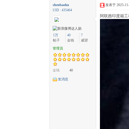
shenbaohu
发表于 2025-11-4
UID : 435464
阿联酋印度籍工
中
1万
40
7
帖子
金钱
威望
管理员
金钱
40
发消息
传