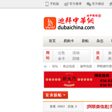
手机版
官方微博
官方微信
首页
易购卡
新帖
杂志
网
公告
活动
信
迪
站
息
金卡
回馈
房
论坛
热点信息
迪拜信息
阿联酋印度
迪
»
›
›
›
[阿联酋信息]
查看:
36063
|
回复:
8