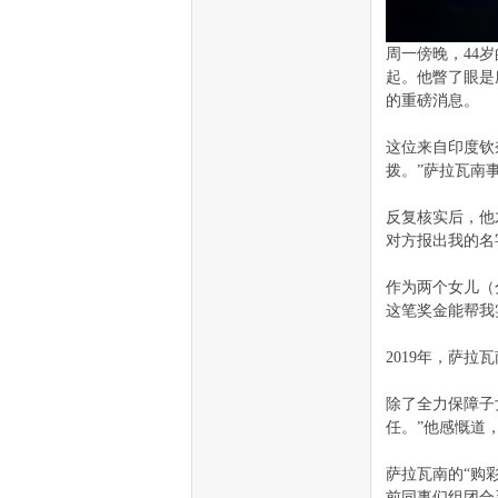
周一傍晚，44
起。他瞥了眼是
的重磅消息。
这位来自印度钦奈
拨。”萨拉瓦南
反复核实后，他才
对方报出我的名
作为两个女儿（
这笔奖金能帮我
2019年，萨
除了全力保障子
任。”他感慨道
萨拉瓦南的“购
前同事们组团合