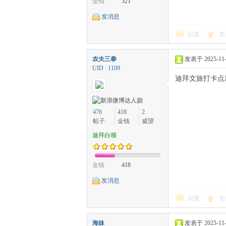
金钱
321
发消息
回复
支
农夫三拳
发表于 2025-11-8
UID : 1109
迪拜文旅打卡点
476
418
2
帖子
金钱
威望
迪拜白领
金钱
418
发消息
回复
支
海妹
发表于 2025-11-9