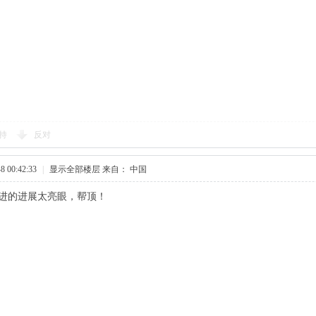
持
反对
 00:42:33
|
显示全部楼层
来自： 中国
进的进展太亮眼，帮顶！​