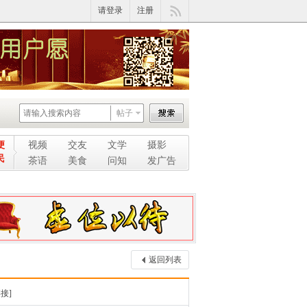
请登录
注册
帖子
便
视频
交友
文学
摄影
民
茶语
美食
问知
发广告
返回列表
接]