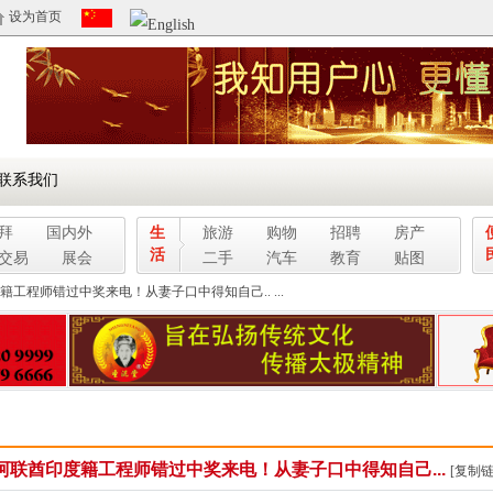
设为首页
联系我们
拜
国内外
生
旅游
购物
招聘
房产
活
交易
展会
二手
汽车
教育
贴图
籍工程师错过中奖来电！从妻子口中得知自己.. ...
阿联酋印度籍工程师错过中奖来电！从妻子口中得知自己...
[复制链