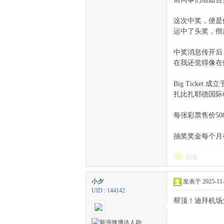
这次中奖，便是他
运中了头奖，彻
中奖消息传开后
在我还觉得像在
Big Ticke
扎比扎耶德国际机
每张彩票售价50
抽奖奖金每个月都不
回复
小夕
发表于 2025-11-6
UID : 144142
帮顶！迪拜机场