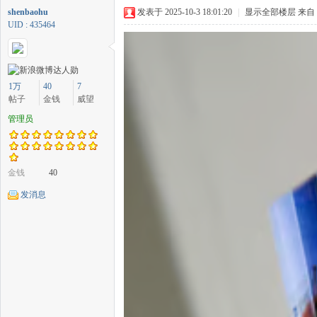
shenbaohu
发表于 2025-10-3 18:01:20
|
显示全部楼层
来自
UID : 435464
中
1万
40
7
帖子
金钱
威望
管理员
金钱
40
发消息
传