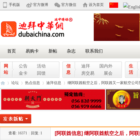
手机版
官方微博
官方微信
设为首页
首页
易购卡
新帖
杂志
联系我们
网
公告
活动
信
迪拜
国内外
生
站
息
活
金卡
回馈
房交易
展会
论坛
热点信息
迪拜信息
继阿联酋航空之后，阿联酋又一家航空公司禁用
迪
»
›
›
›
[阿联酋信息]
继阿联酋航空之后，阿联
查看:
16371
|
回复:
1