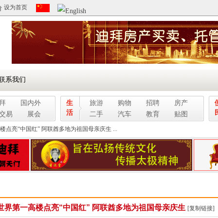
设为首页
联系我们
拜
国内外
生
旅游
购物
招聘
房产
活
交易
展会
二手
汽车
教育
贴图
楼点亮“中国红” 阿联酋多地为祖国母亲庆生 ...
世界第一高楼点亮“中国红” 阿联酋多地为祖国母亲庆生
[复制链接]