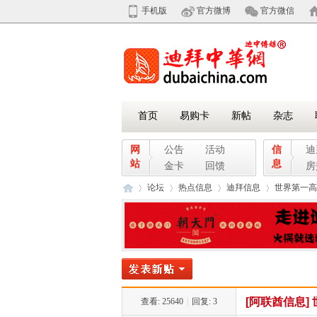
手机版
官方微博
官方微信
首页
易购卡
新帖
杂志
网
公告
活动
信
迪
站
息
金卡
回馈
房
论坛
热点信息
迪拜信息
世界第一高
迪
»
›
›
›
[阿联酋信息]
查看:
25640
|
回复:
3