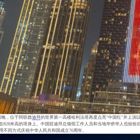
1日晚，位于阿联酋
迪拜
的世界第一高楼哈利法塔再度点亮“中国红”并上演
在828米高的塔身上。中国驻迪拜总领馆工作人员和当地华侨华人也纷纷
用不同方式庆祝中华人民共和国成立76周年。