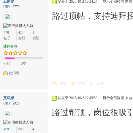
丑剑客
发表于 2025-10-2 19:24:24
|
显示全部楼层
来自
UID : 2779
路过顶帖，支持迪拜招
479
422
1
帖子
金钱
威望
迪拜白领
金钱
422
发消息
回复
支持
反对
艾莉娜
发表于 2025-10-2 22:45:58
|
显示全部楼层
来自
UID : 2925
路过帮顶，岗位很吸引
469
503
4