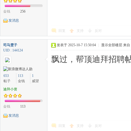
金钱
256
发消息
回复
支持
反对
司马雯子
发表于 2025-10-7 15:50:04
|
显示全部楼层
来自
UID : 144124
飘过，帮顶迪拜招聘帖
653
113
1
帖子
金钱
威望
迪拜小资
金钱
113
发消息
回复
支持
反对