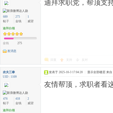
迪拜求职党，帮顶支持
689
275
1
帖子
金钱
威望
迪拜白领
金钱
275
发消息
回复
支持
反对
农夫三拳
发表于 2025-10-3 17:04:20
|
显示全部楼层
来自
UID : 1109
友情帮顶，求职者看这
476
418
2
帖子
金钱
威望
迪拜白领