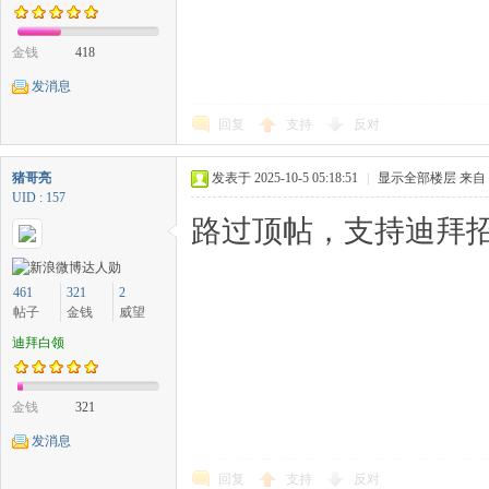
金钱
418
发消息
回复
支持
反对
猪哥亮
发表于 2025-10-5 05:18:51
|
显示全部楼层
来自
UID : 157
路过顶帖，支持迪拜招
461
321
2
帖子
金钱
威望
迪拜白领
金钱
321
发消息
回复
支持
反对