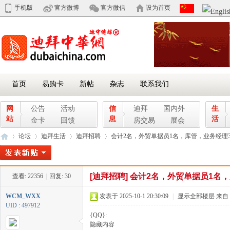
手机版
官方微博
官方微信
设为首页
首页
易购卡
新帖
杂志
联系我们
网
公告
活动
信
迪拜
国内外
生
站
息
活
金卡
回馈
房交易
展会
论坛
迪拜生活
迪拜招聘
会计2名，外贸单据员1名，库管，业务经理3名 
[迪拜招聘]
会计2名，外贸单据员1名
查看:
22356
|
回复:
30
迪
»
›
›
›
WCM_WXX
发表于 2025-10-1 20:30:09
|
显示全部楼层
来自
UID : 497912
{QQ}:
隐藏内容