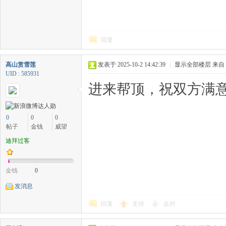
回复
高山赏雪莲
发表于 2025-10-2 14:42:39
|
显示全部楼层
来自
UID : 585931
进来帮顶，祝双方满意
0
0
0
帖子
金钱
威望
迪拜过客
金钱
0
发消息
回复
支持
反对