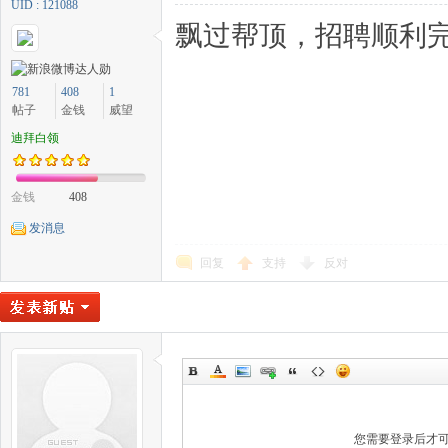
UID : 121088
飘过帮顶，招聘顺利完
781
408
1
帖子
金钱
威望
迪拜白领
金钱
408
发消息
回复
支持
反对
您需要登录后才