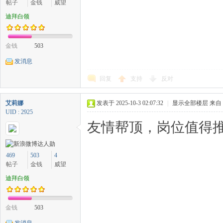
帖子
金钱
威望
迪拜白领
金钱
503
发消息
回复
支持
反对
艾莉娜
发表于 2025-10-3 02:07:32
|
显示全部楼层
来自
UID : 2925
友情帮顶，岗位值得推
469
503
4
帖子
金钱
威望
迪拜白领
金钱
503