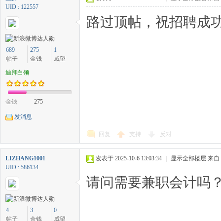
UID : 122557
路过顶帖，祝招聘成功
689
275
1
帖子
金钱
威望
迪拜白领
金钱
275
发消息
回复
支持
反对
LIZHANG1001
发表于 2025-10-6 13:03:34
|
显示全部楼层
来自
UID : 586134
请问需要兼职会计吗？如
4
3
0
帖子
金钱
威望