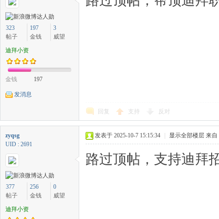
路过顶帖，帮顶迪拜职
323
197
3
帖子
金钱
威望
迪拜小资
金钱
197
发消息
回复
支持
反对
zyqsg
发表于 2025-10-7 15:15:34
|
显示全部楼层
来自
UID : 2691
路过顶帖，支持迪拜招
377
256
0
帖子
金钱
威望
迪拜小资