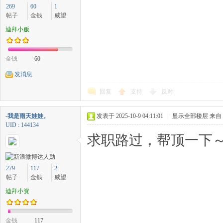
269
60
1
帖子
金钱
威望
迪拜小贩
金钱
60
发消息
回复
支持
反对
-我是雨天娃娃。
发表于 2025-10-9 04:11:01
|
显示全部楼层
来自
UID : 144134
求职路过，帮顶一下～
279
117
2
帖子
金钱
威望
迪拜小资
金钱
117