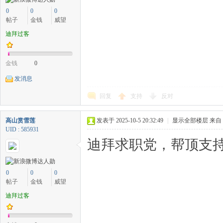
0
0
0
帖子
金钱
威望
迪拜过客
金钱
0
发消息
回复
支持
反对
高山赏雪莲
发表于 2025-10-5 20:32:49
|
显示全部楼层
来自
UID : 585931
迪拜求职党，帮顶支持
0
0
0
帖子
金钱
威望
迪拜过客