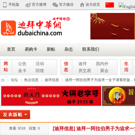
手机版
官方微博
官方微信
设为首页
首页
易购卡
新帖
杂志
联系我们
网
公告
活动
信
迪拜
国内外
生
站
息
活
金卡
回馈
房交易
展会
论坛
热点信息
迪拜信息
迪拜一阿拉伯男子为追求一女子请客吃饭，却在中
迪
»
›
›
›
[迪拜信息]
迪拜一阿拉伯男子为追求一女
查看:
8518
|
回复:
0