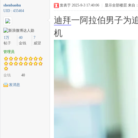
shenbaohu
发表于 2025-9-3 17:40:06
|
显示全部楼层
来自：
UID : 435464
迪拜
一阿拉伯男子为
机
中
1万
40
7
帖子
金钱
威望
管理员
金钱
40
发消息
传