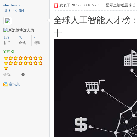
shenbaohu
发表于 2025-7-30 16:56:05
|
显示全部楼层
来自
UID : 435464
全球人工智能人才榜
十
中
1万
40
7
帖子
金钱
威望
管理员
金钱
40
发消息
传