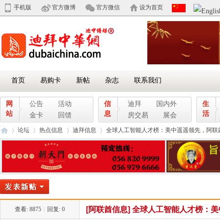
手机版
官方微博
官方微信
设为首页
首页
易购卡
新帖
杂志
联系我们
网
公告
活动
信
迪拜
国内外
生
站
息
活
金卡
回馈
房交易
展会
论坛
热点信息
迪拜信息
全球人工智能人才榜：美中遥遥领先，阿联酋和沙
迪
»
›
›
›
[阿联酋信息]
全球人工智能人才榜：美中
查看:
8875
|
回复:
0