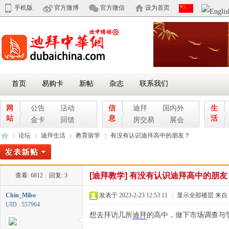
手机版
官方微博
官方微信
设为首页
首页
易购卡
新帖
杂志
联系我们
网
公告
活动
信
迪拜
国内外
生
站
息
活
金卡
回馈
房交易
展会
论坛
迪拜生活
教育留学
有没有认识迪拜高中的朋友？
[迪拜教学]
有没有认识迪拜高中的朋友
查看:
6812
|
回复:
3
迪
»
›
›
›
Chin_Mibo
发表于 2023-2-23 12:53:11
|
显示全部楼层
来自
UID : 557964
想去拜访几所
迪拜
的高中，做下市场调查与学