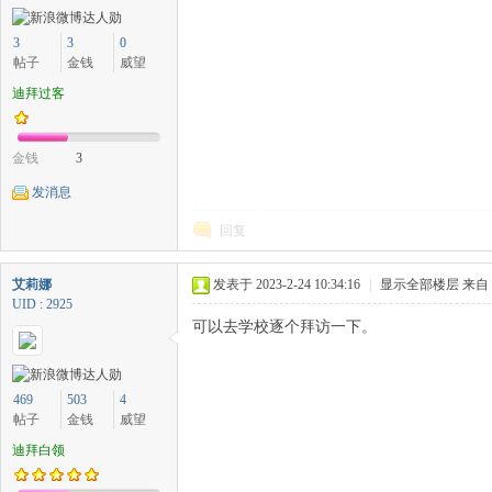
3
3
0
帖子
金钱
威望
迪拜过客
中
金钱
3
发消息
回复
艾莉娜
发表于 2023-2-24 10:34:16
|
显示全部楼层
来自
UID : 2925
可以去学校逐个拜访一下。
传
469
503
4
帖子
金钱
威望
迪拜白领