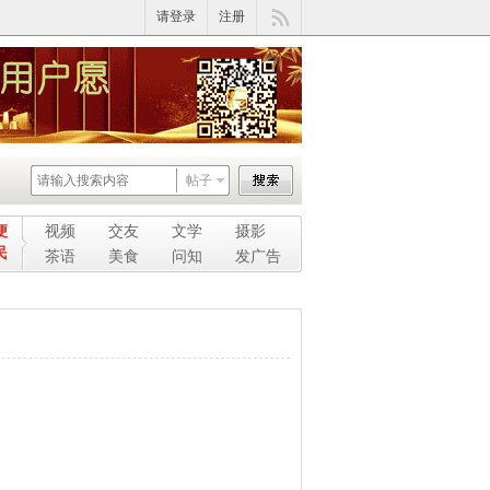
请登录
注册
帖子
便
视频
交友
文学
摄影
民
茶语
美食
问知
发广告