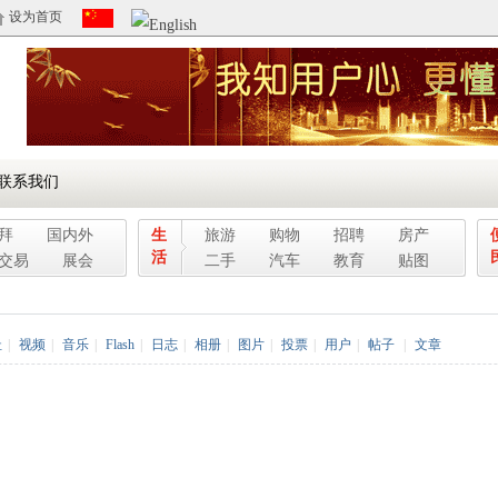
设为首页
联系我们
拜
国内外
生
旅游
购物
招聘
房产
活
交易
展会
二手
汽车
教育
贴图
址
|
视频
|
音乐
|
Flash
|
日志
|
相册
|
图片
|
投票
|
用户
|
帖子
|
文章