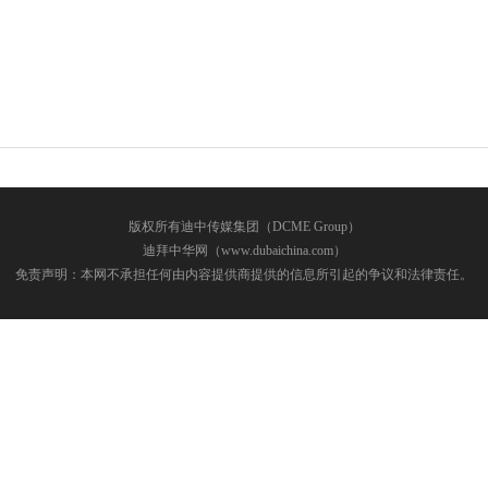
版权所有迪中传媒集团（DCME Group）
迪拜中华网（www.dubaichina.com）
免责声明：本网不承担任何由内容提供商提供的信息所引起的争议和法律责任。