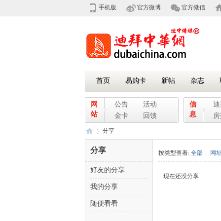
手机版
官方微博
官方微信
首页
易购卡
新帖
杂志
网
公告
活动
信
迪
站
息
金卡
回馈
房
分享
分享
按类型查看:
全部
|
网
好友的分享
迪
›
现在还没分享
我的分享
随便看看