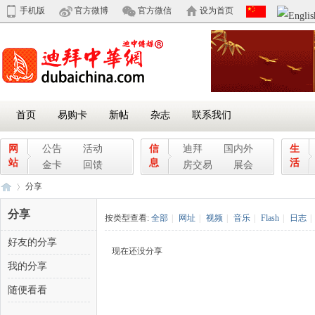
手机版
官方微博
官方微信
设为首页
首页
易购卡
新帖
杂志
联系我们
网
公告
活动
信
迪拜
国内外
生
站
息
活
金卡
回馈
房交易
展会
分享
分享
按类型查看:
全部
|
网址
|
视频
|
音乐
|
Flash
|
日志
|
好友的分享
迪
›
现在还没分享
我的分享
随便看看